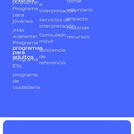
donar
¡Adelante!
e
Programa
voluntario
interpretación
para
impacto
servicios de
jóvenes
interpretación
historias
¡Más
Consulado
Adelante!
recursos
móvil
Programa
programas
asistencia
para
de
adultos
Programa
referencia
ESL
programa
de
ciudadanía