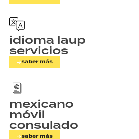
idioma laup
servicios
saber más
mexicano
móvil
consulado
saber más